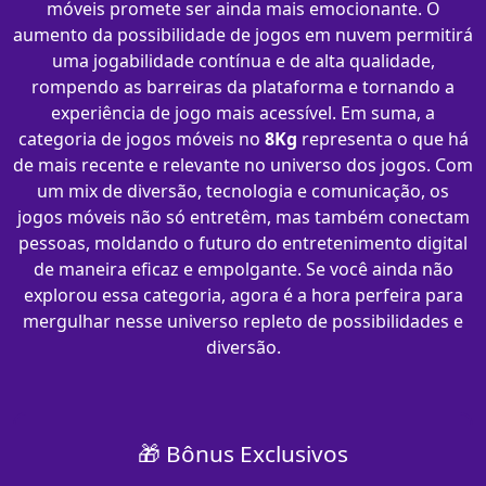
móveis promete ser ainda mais emocionante. O
aumento da possibilidade de jogos em nuvem permitirá
uma jogabilidade contínua e de alta qualidade,
rompendo as barreiras da plataforma e tornando a
experiência de jogo mais acessível. Em suma, a
categoria de jogos móveis no
8Kg
representa o que há
de mais recente e relevante no universo dos jogos. Com
um mix de diversão, tecnologia e comunicação, os
jogos móveis não só entretêm, mas também conectam
pessoas, moldando o futuro do entretenimento digital
de maneira eficaz e empolgante. Se você ainda não
explorou essa categoria, agora é a hora perfeira para
mergulhar nesse universo repleto de possibilidades e
diversão.
🎁 Bônus Exclusivos