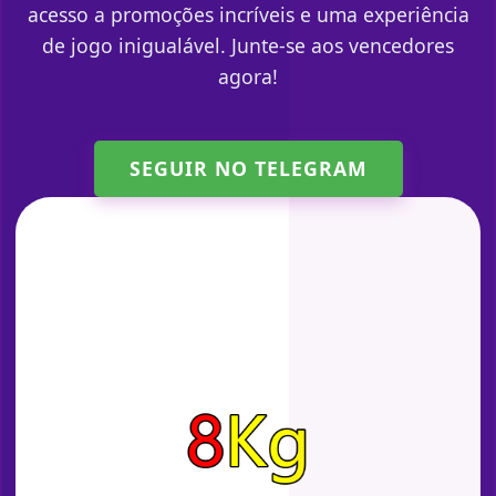
acesso a promoções incríveis e uma experiência
de jogo inigualável. Junte-se aos vencedores
agora!
SEGUIR NO TELEGRAM