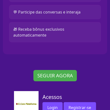
💬 Participe das conversas e interaja
🎁 Receba bônus exclusivos
automaticamente
SEGUIR AGORA
Acessos
Login
Registrar-se