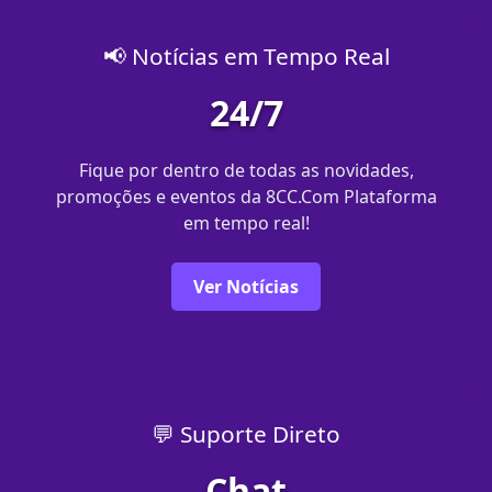
📢 Notícias em Tempo Real
24/7
Fique por dentro de todas as novidades,
promoções e eventos da 8CC.Com Plataforma
em tempo real!
Ver Notícias
💬 Suporte Direto
Chat