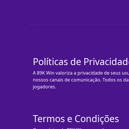
Políticas de Privacida
A 89K Win valoriza a privacidade de seus u
nossos canais de comunicação. Todos os dad
jogadores.
Termos e Condições