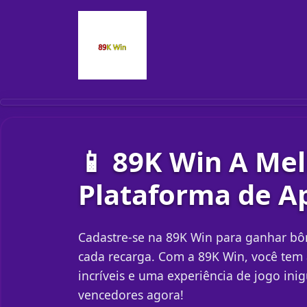
📱 89K Win A Me
Plataforma de A
Cadastre-se na 89K Win para ganhar bô
cada recarga. Com a 89K Win, você tem
incríveis e uma experiência de jogo inig
vencedores agora!