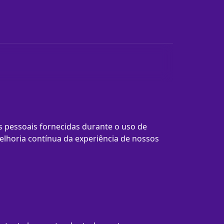
s pessoais fornecidas durante o uso de
elhoria contínua da experiência de nossos