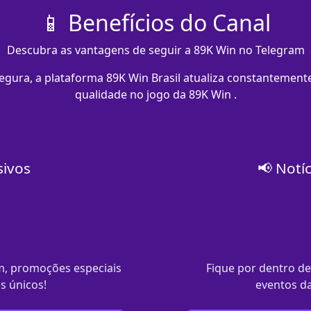
📱 Benefícios do Canal
Descubra as vantagens de seguir a 89K Win no Telegram
segura, a plataforma 89K Win Brasil atualiza constantement
qualidade no jogo da 89K Win .
sivos
📢 Notí
m, promoções especiais
Fique por dentro d
s únicos!
eventos d