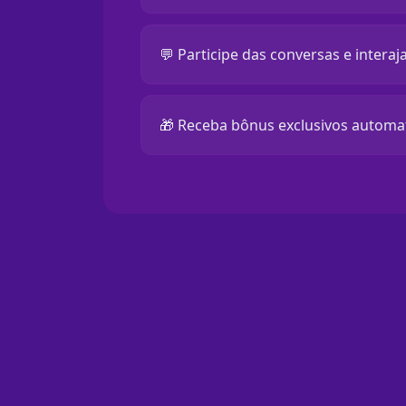
💬 Participe das conversas e interaj
🎁 Receba bônus exclusivos autom