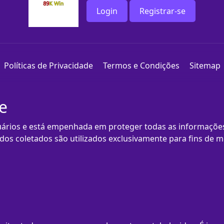
Login
Registrar-se
Políticas de Privacidade
Termos e Condições
Sitemap
de
suários e está empenhada em proteger todas as informaçõe
os coletados são utilizados exclusivamente para fins de m