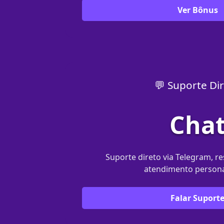
Ver Bônus
💬 Suporte Di
Cha
Suporte direto via Telegram, r
atendimento persona
Falar Suport