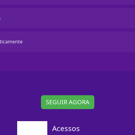
a
aticamente
SEGUIR AGORA
Acessos