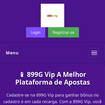
Login
Registrar-se
Menu
📱 899G Vip A Melhor
Plataforma de Apostas
Cadastre-se na 899G Vip para ganhar bônus no
cadastro e em cada recarga. Com a 899G Vip, você