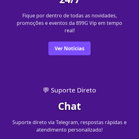
Fique por dentro de todas as novidades,
promoções e eventos da 899G Vip em tempo
real!
Ver Notícias
💬 Suporte Direto
Chat
Suporte direto via Telegram, respostas rápidas e
atendimento personalizado!