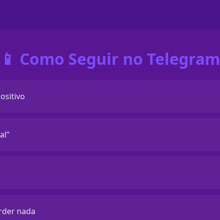
📱 Como Seguir no Telegram
ositivo
al"
erder nada