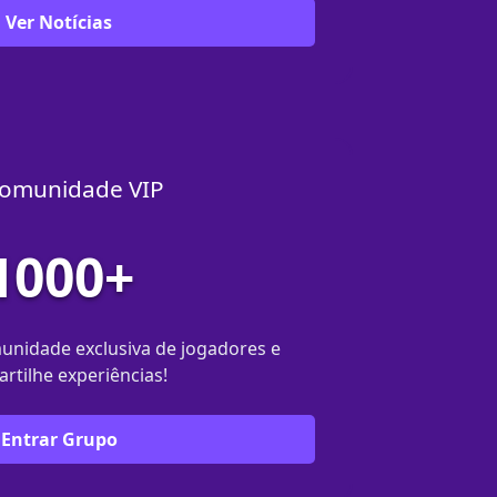
Ver Notícias
Comunidade VIP
1000+
unidade exclusiva de jogadores e
rtilhe experiências!
Entrar Grupo