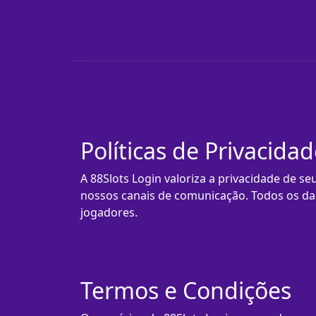
Políticas de Privacida
A 88Slots Login valoriza a privacidade de 
nossos canais de comunicação. Todos os dad
jogadores.
Termos e Condições