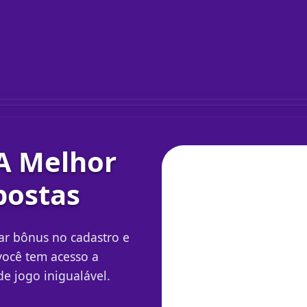
 A Melhor
postas
ar bônus no cadastro e
você tem acesso a
e jogo inigualável.