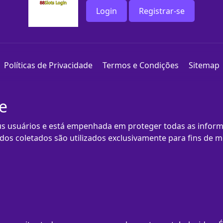
Login
Registrar-se
Políticas de Privacidade
Termos e Condições
Sitemap
de
seus usuários e está empenhada em proteger todas as infor
os coletados são utilizados exclusivamente para fins de m