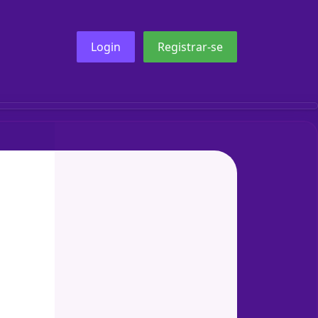
Login
Registrar-se