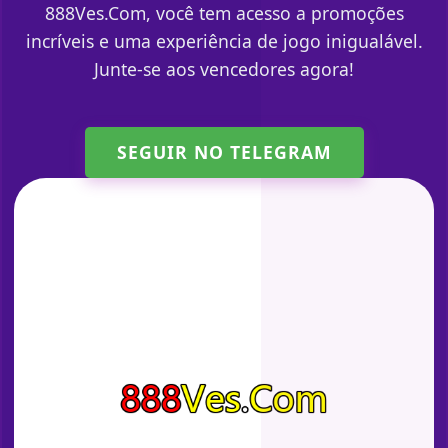
888Ves.Com, você tem acesso a promoções
incríveis e uma experiência de jogo inigualável.
Junte-se aos vencedores agora!
SEGUIR NO TELEGRAM