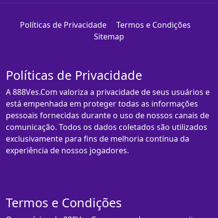
Políticas de Privacidade
Termos e Condições
Sitemap
Políticas de Privacidade
A 888Ves.Com valoriza a privacidade de seus usuários e
está empenhada em proteger todas as informações
pessoais fornecidas durante o uso de nossos canais de
comunicação. Todos os dados coletados são utilizados
exclusivamente para fins de melhoria contínua da
experiência de nossos jogadores.
Termos e Condições