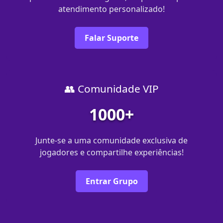
atendimento personalizado!
Falar Suporte
👥 Comunidade VIP
1000+
Junte-se a uma comunidade exclusiva de
jogadores e compartilhe experiências!
Entrar Grupo