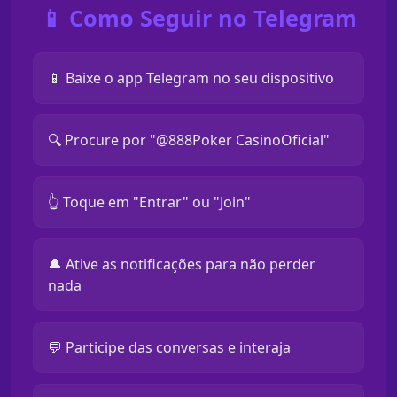
📱 Como Seguir no Telegram
📱 Baixe o app Telegram no seu dispositivo
🔍 Procure por "@888Poker CasinoOficial"
👆 Toque em "Entrar" ou "Join"
🔔 Ative as notificações para não perder
nada
💬 Participe das conversas e interaja