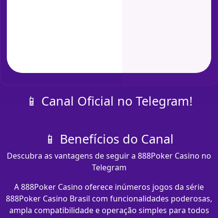
📱 Canal Oficial no Telegram!
📱 Benefícios do Canal
Descubra as vantagens de seguir a 888Poker Casino no
Telegram
A 888Poker Casino oferece inúmeros jogos da série
888Poker Casino Brasil com funcionalidades poderosas,
ampla compatibilidade e operação simples para todos