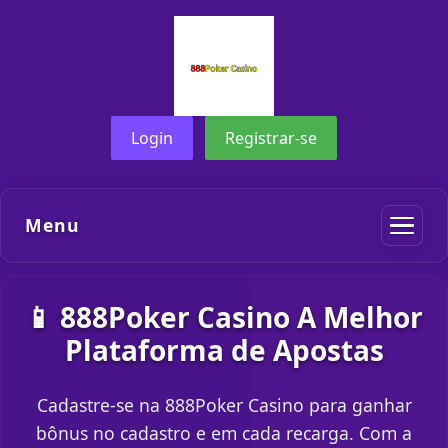
Login
Registrar-se
Menu
📱 888Poker Casino A Melhor
Plataforma de Apostas
Cadastre-se na 888Poker Casino para ganhar
bônus no cadastro e em cada recarga. Com a