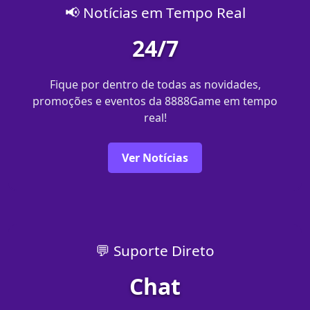
📢 Notícias em Tempo Real
24/7
Fique por dentro de todas as novidades,
promoções e eventos da 8888Game em tempo
real!
Ver Notícias
💬 Suporte Direto
Chat