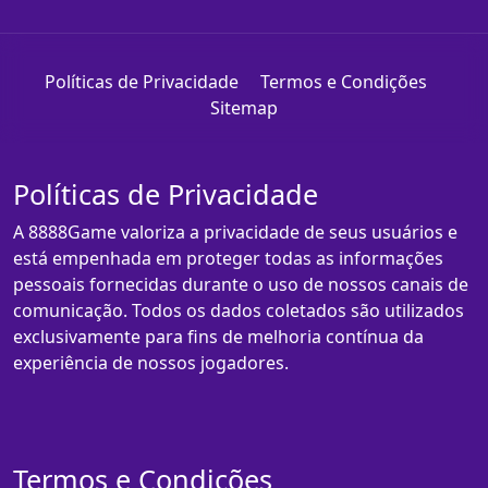
Políticas de Privacidade
Termos e Condições
Sitemap
Políticas de Privacidade
A 8888Game valoriza a privacidade de seus usuários e
está empenhada em proteger todas as informações
pessoais fornecidas durante o uso de nossos canais de
comunicação. Todos os dados coletados são utilizados
exclusivamente para fins de melhoria contínua da
experiência de nossos jogadores.
Termos e Condições