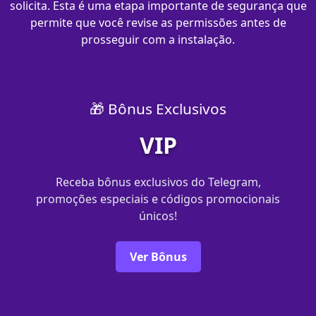
solicita. Esta é uma etapa importante de segurança que
permite que você revise as permissões antes de
prosseguir com a instalação.
🎁 Bônus Exclusivos
VIP
Receba bônus exclusivos do Telegram,
promoções especiais e códigos promocionais
únicos!
Ver Bônus