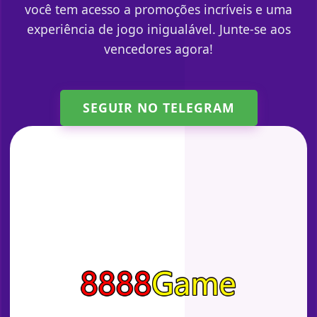
você tem acesso a promoções incríveis e uma
experiência de jogo inigualável. Junte-se aos
vencedores agora!
SEGUIR NO TELEGRAM