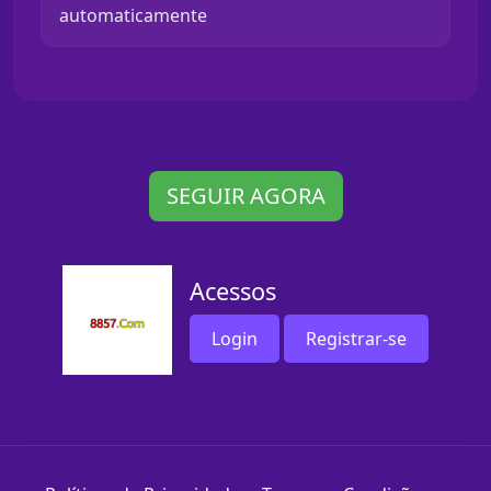
automaticamente
SEGUIR AGORA
Acessos
Login
Registrar-se