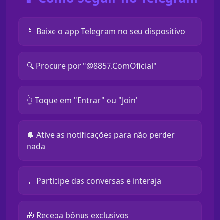
📱 Baixe o app Telegram no seu dispositivo
🔍 Procure por "@8857.ComOficial"
👆 Toque em "Entrar" ou "Join"
🔔 Ative as notificações para não perder
nada
💬 Participe das conversas e interaja
🎁 Receba bônus exclusivos