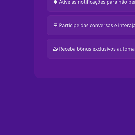
🔔 Ative as notificações para não p
💬 Participe das conversas e interaj
🎁 Receba bônus exclusivos autom