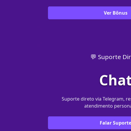
Ver Bônus
💬 Suporte Di
Cha
Suporte direto via Telegram, r
atendimento persona
Falar Suport