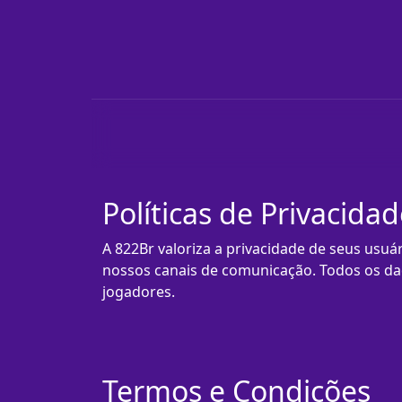
Políticas de Privacida
A 822Br valoriza a privacidade de seus usu
nossos canais de comunicação. Todos os dad
jogadores.
Termos e Condições