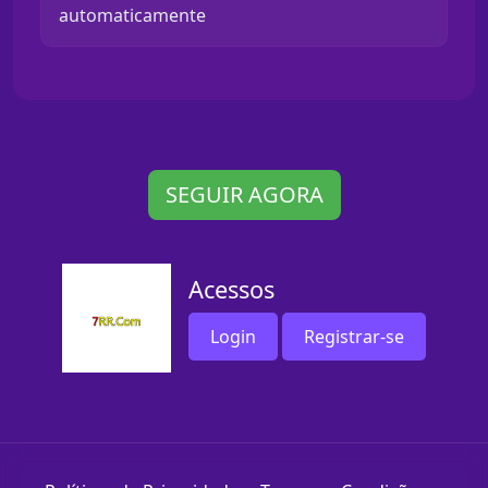
automaticamente
SEGUIR AGORA
Acessos
Login
Registrar-se