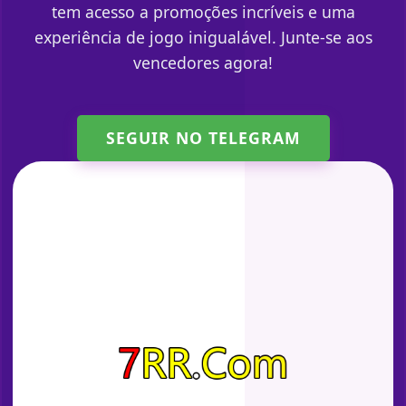
tem acesso a promoções incríveis e uma
experiência de jogo inigualável. Junte-se aos
vencedores agora!
SEGUIR NO TELEGRAM