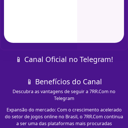
📱 Canal Oficial no Telegram!
📱 Benefícios do Canal
Descubra as vantagens de seguir a 7RR.Com no
Telegram
Expansão do mercado: Com o crescimento acelerado
do setor de jogos online no Brasil, o 7RR.Com continua
a ser uma das plataformas mais procuradas