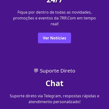
Fique por dentro de todas as novidades,
promoções e eventos da 7RR.Com em tempo
real!
Ver Notícias
💬 Suporte Direto
Chat
Suporte direto via Telegram, respostas rápidas e
atendimento personalizado!