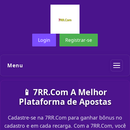
Login
Registrar-se
Menu
📱 7RR.Com A Melhor
Plataforma de Apostas
Cadastre-se na 7RR.Com para ganhar bônus no
cadastro e em cada recarga. Com a 7RR.Com, você