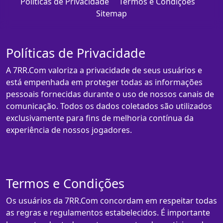
Políticas de Privacidade
Termos e Condições
Sitemap
Políticas de Privacidade
A 7RR.Com valoriza a privacidade de seus usuários e
está empenhada em proteger todas as informações
pessoais fornecidas durante o uso de nossos canais de
comunicação. Todos os dados coletados são utilizados
exclusivamente para fins de melhoria contínua da
experiência de nossos jogadores.
Termos e Condições
Os usuários da 7RR.Com concordam em respeitar todas
as regras e regulamentos estabelecidos. É importante