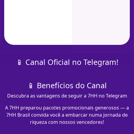
📱 Canal Oficial no Telegram!
📱 Benefícios do Canal
Descubra as vantagens de seguir a 7HH no Telegram
A 7HH preparou pacotes promocionais generosos — a
7HH Brasil convida você a embarcar numa jornada de
riqueza com nossos vencedores!