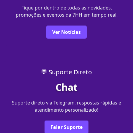
Fique por dentro de todas as novidades,
promoções e eventos da 7HH em tempo real!
Ver Notícias
💬 Suporte Direto
Chat
Suporte direto via Telegram, respostas rápidas e
atendimento personalizado!
Falar Suporte