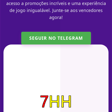
acesso a promoções incríveis e uma experiência
de jogo inigualável. Junte-se aos vencedores
agora!
SEGUIR NO TELEGRAM