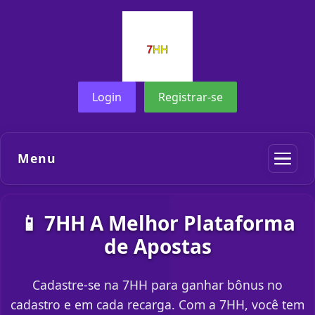
Login
Registrar-se
Menu
📱 7HH A Melhor Plataforma
de Apostas
Cadastre-se na 7HH para ganhar bônus no
cadastro e em cada recarga. Com a 7HH, você tem