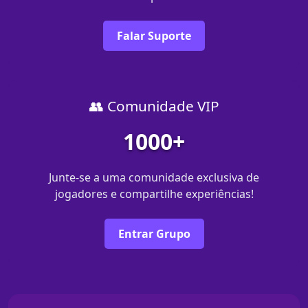
Falar Suporte
👥 Comunidade VIP
1000+
Junte-se a uma comunidade exclusiva de
jogadores e compartilhe experiências!
Entrar Grupo