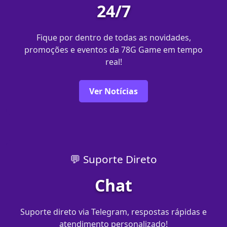
24/7
Fique por dentro de todas as novidades,
promoções e eventos da 78G Game em tempo
real!
Ver Notícias
💬 Suporte Direto
Chat
Suporte direto via Telegram, respostas rápidas e
atendimento personalizado!