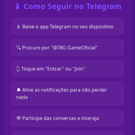
📱 Como Seguir no Telegram
📱 Baixe o app Telegram no seu dispositivo
🔍 Procure por "@78G GameOficial"
👆 Toque em "Entrar" ou "Join"
🔔 Ative as notificações para não perder
nada
💬 Participe das conversas e interaja