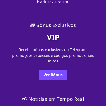
blackjack e roleta.
🎁 Bônus Exclusivos
VIP
Receba bônus exclusivos do Telegram,
promoções especiais e códigos promocionais
únicos!
Ver Bônus
📢 Notícias em Tempo Real