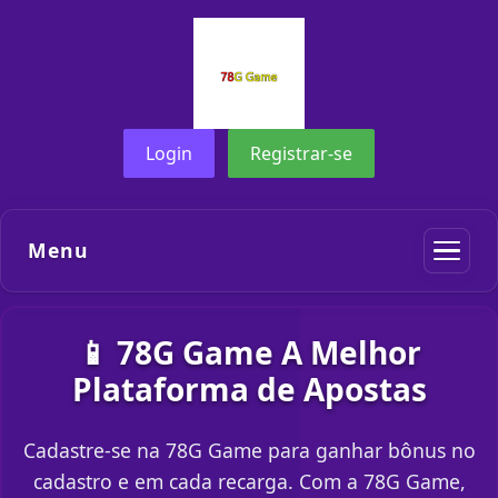
Login
Registrar-se
Menu
📱 78G Game A Melhor
Plataforma de Apostas
Cadastre-se na 78G Game para ganhar bônus no
cadastro e em cada recarga. Com a 78G Game,