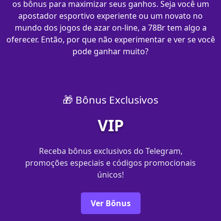
os bônus para maximizar seus ganhos. Seja você um
apostador esportivo experiente ou um novato no
mundo dos jogos de azar on-line, a 78Br tem algo a
oferecer. Então, por que não experimentar e ver se você
pode ganhar muito?
🎁 Bônus Exclusivos
VIP
Receba bônus exclusivos do Telegram,
promoções especiais e códigos promocionais
únicos!
Ver Bônus