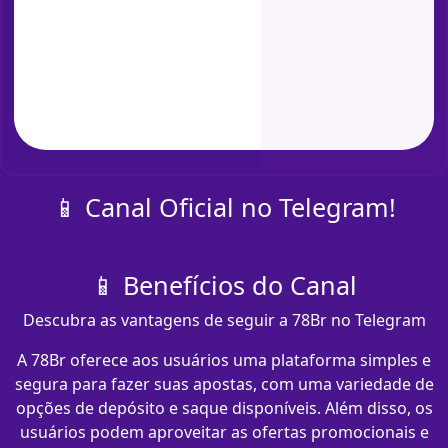
📱 Canal Oficial no Telegram!
📱 Benefícios do Canal
Descubra as vantagens de seguir a 78Br no Telegram
A 78Br oferece aos usuários uma plataforma simples e
segura para fazer suas apostas, com uma variedade de
opções de depósito e saque disponíveis. Além disso, os
usuários podem aproveitar as ofertas promocionais e