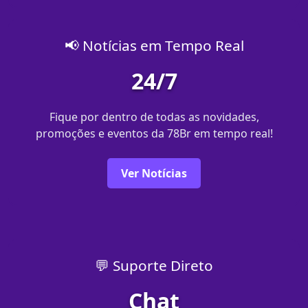
📢 Notícias em Tempo Real
24/7
Fique por dentro de todas as novidades,
promoções e eventos da 78Br em tempo real!
Ver Notícias
💬 Suporte Direto
Chat