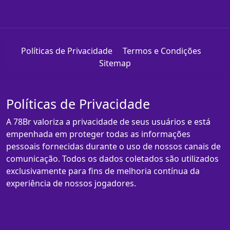
Políticas de Privacidade
Termos e Condições
Sitemap
Políticas de Privacidade
A 78Br valoriza a privacidade de seus usuários e está
empenhada em proteger todas as informações
pessoais fornecidas durante o uso de nossos canais de
comunicação. Todos os dados coletados são utilizados
exclusivamente para fins de melhoria contínua da
experiência de nossos jogadores.