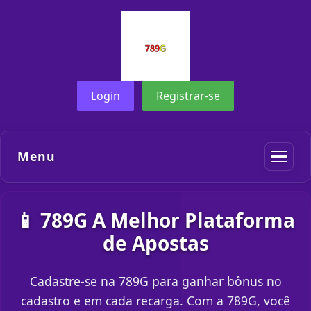
Login
Registrar-se
Menu
📱 789G A Melhor Plataforma
de Apostas
Cadastre-se na 789G para ganhar bônus no
cadastro e em cada recarga. Com a 789G, você