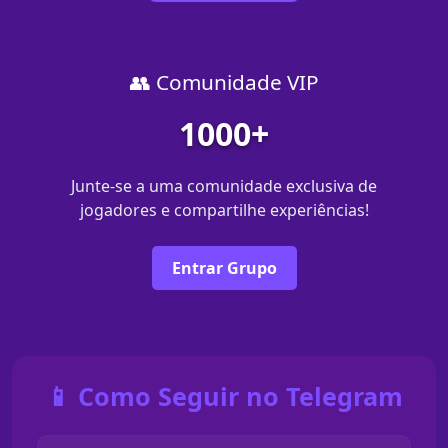
👥 Comunidade VIP
1000+
Junte-se a uma comunidade exclusiva de
jogadores e compartilhe experiências!
Entrar Grupo
📱 Como Seguir no Telegram