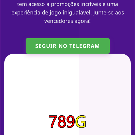
tem acesso a promoções incríveis e uma
experiência de jogo inigualável. Junte-se aos
vencedores agora!
SEGUIR NO TELEGRAM