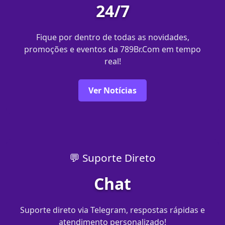
24/7
Fique por dentro de todas as novidades,
promoções e eventos da 789Br.Com em tempo
real!
Ver Notícias
💬 Suporte Direto
Chat
Suporte direto via Telegram, respostas rápidas e
atendimento personalizado!