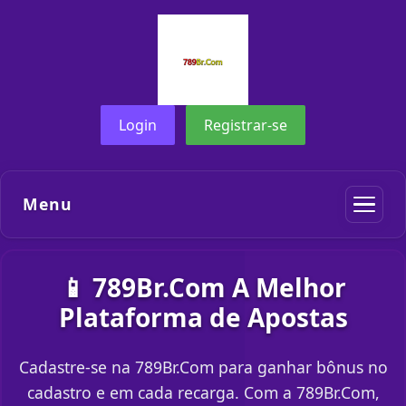
Login
Registrar-se
Menu
📱 789Br.Com A Melhor
Plataforma de Apostas
Cadastre-se na 789Br.Com para ganhar bônus no
cadastro e em cada recarga. Com a 789Br.Com,