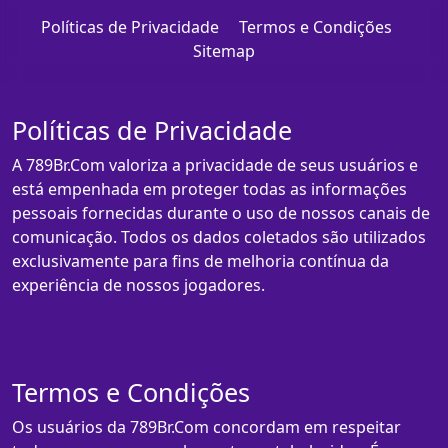
Políticas de Privacidade
Termos e Condições
Sitemap
Políticas de Privacidade
A 789Br.Com valoriza a privacidade de seus usuários e
está empenhada em proteger todas as informações
pessoais fornecidas durante o uso de nossos canais de
comunicação. Todos os dados coletados são utilizados
exclusivamente para fins de melhoria contínua da
experiência de nossos jogadores.
Termos e Condições
Os usuários da 789Br.Com concordam em respeitar