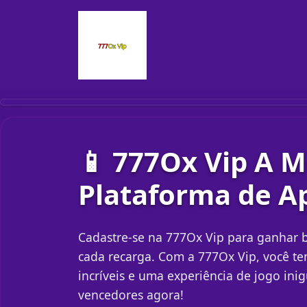
📱 777Ox Vip A M
Plataforma de A
Cadastre-se na 777Ox Vip para ganhar 
cada recarga. Com a 777Ox Vip, você t
incríveis e uma experiência de jogo inig
vencedores agora!