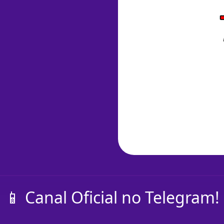
📱 Canal Oficial no Telegram!