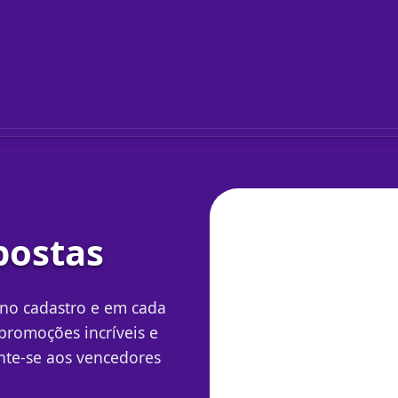
postas
 no cadastro e em cada
promoções incríveis e
unte-se aos vencedores