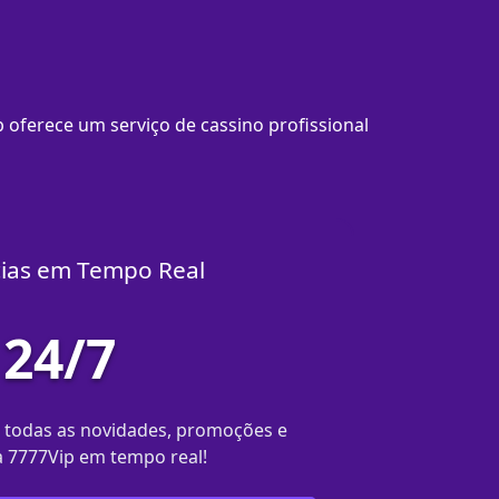
 oferece um serviço de cassino profissional
cias em Tempo Real
24/7
e todas as novidades, promoções e
a 7777Vip em tempo real!