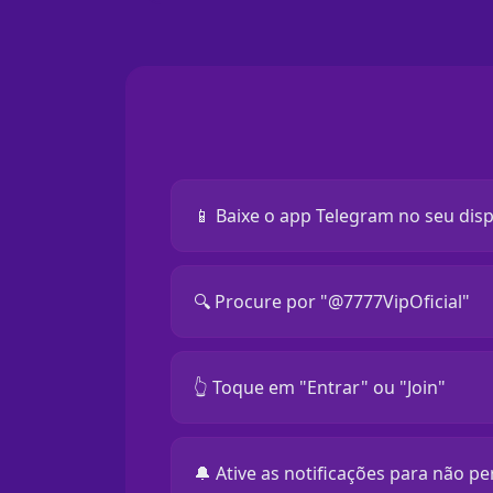
📱 Baixe o app Telegram no seu disp
🔍 Procure por "@7777VipOficial"
👆 Toque em "Entrar" ou "Join"
🔔 Ative as notificações para não p