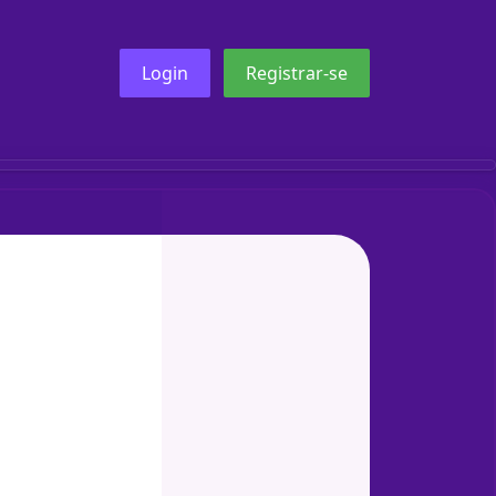
Login
Registrar-se