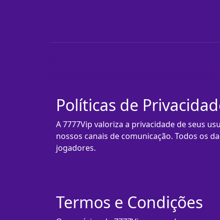
Políticas de Privacida
A 7777Vip valoriza a privacidade de seus u
nossos canais de comunicação. Todos os dad
jogadores.
Termos e Condições