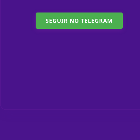
SEGUIR NO TELEGRAM