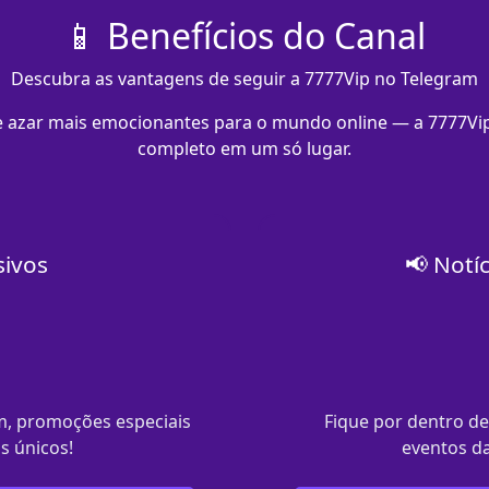
📱 Benefícios do Canal
Descubra as vantagens de seguir a 7777Vip no Telegram
de azar mais emocionantes para o mundo online — a 7777Vip
completo em um só lugar.
sivos
📢 Notí
m, promoções especiais
Fique por dentro d
s únicos!
eventos d