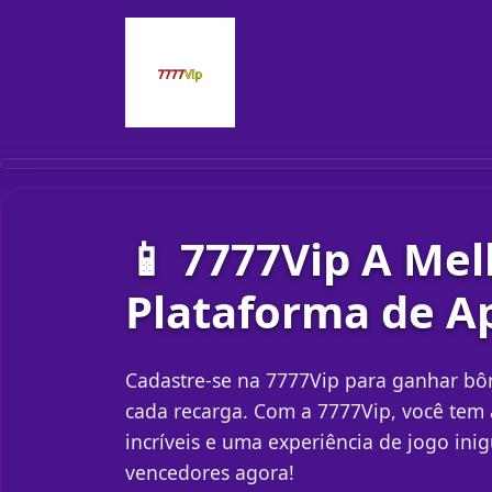
📱 7777Vip A Mel
Plataforma de A
Cadastre-se na 7777Vip para ganhar bô
cada recarga. Com a 7777Vip, você tem
incríveis e uma experiência de jogo inig
vencedores agora!