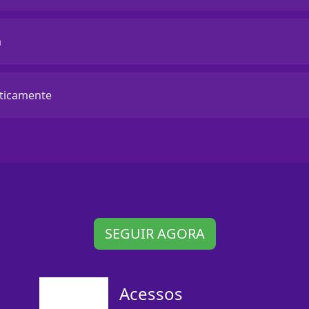
a
aticamente
SEGUIR AGORA
Acessos