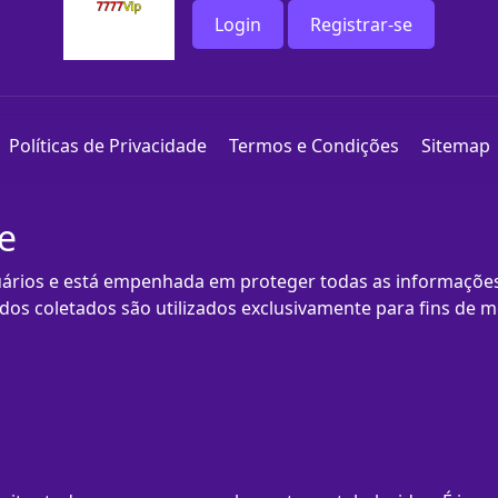
Login
Registrar-se
Políticas de Privacidade
Termos e Condições
Sitemap
de
suários e está empenhada em proteger todas as informaçõe
os coletados são utilizados exclusivamente para fins de m