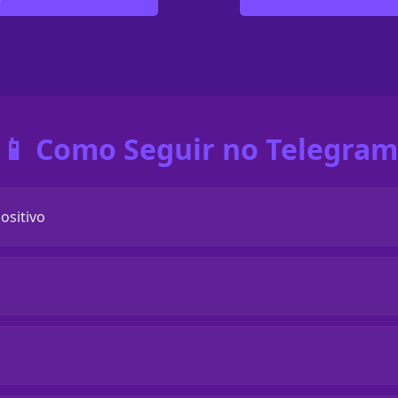
📱 Como Seguir no Telegram
ositivo