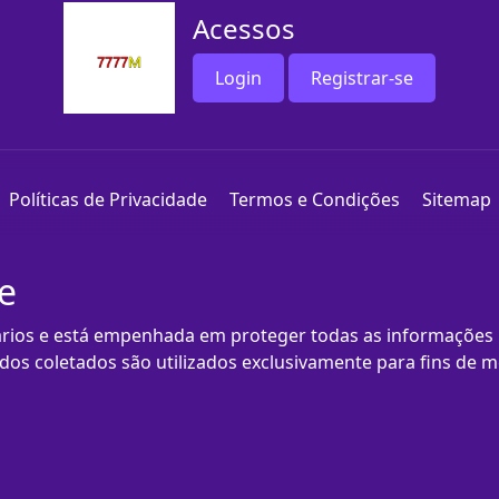
Acessos
Login
Registrar-se
Políticas de Privacidade
Termos e Condições
Sitemap
de
uários e está empenhada em proteger todas as informações 
os coletados são utilizados exclusivamente para fins de m