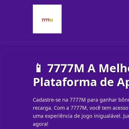
📱 7777M A Melh
Plataforma de A
Cadastre-se na 7777M para ganhar bôn
recarga. Com a 7777M, você tem acesso 
uma experiência de jogo inigualável. J
agora!