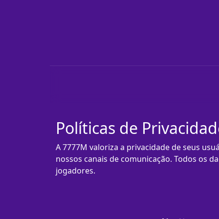
Políticas de Privacida
A 7777M valoriza a privacidade de seus us
nossos canais de comunicação. Todos os dad
jogadores.