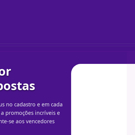
or
postas
us no cadastro e em cada
a promoções incríveis e
unte-se aos vencedores