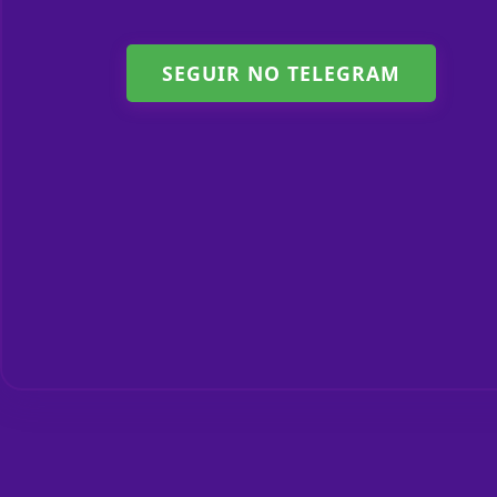
SEGUIR NO TELEGRAM