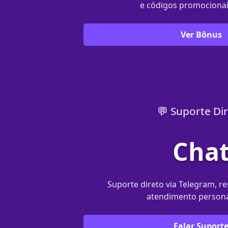
e códigos promocionai
Ver Bônus
💬 Suporte Di
Cha
Suporte direto via Telegram, r
atendimento persona
Falar Suport