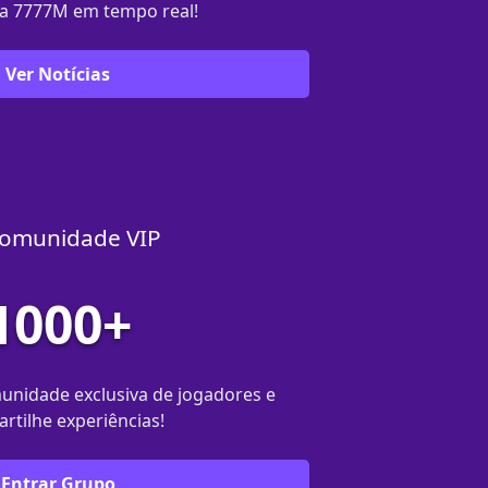
a 7777M em tempo real!
Ver Notícias
Comunidade VIP
1000+
unidade exclusiva de jogadores e
rtilhe experiências!
Entrar Grupo