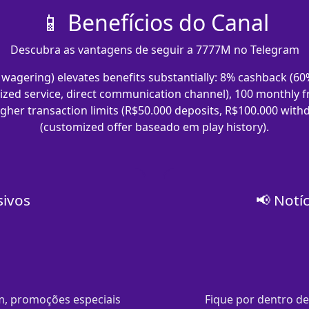
📱 Benefícios do Canal
Descubra as vantagens de seguir a 7777M no Telegram
0 wagering) elevates benefits substantially: 8% cashback (6
ed service, direct communication channel), 100 monthly fr
igher transaction limits (R$50.000 deposits, R$100.000 with
(customized offer baseado em play history).
sivos
📢 Notí
m, promoções especiais
Fique por dentro d