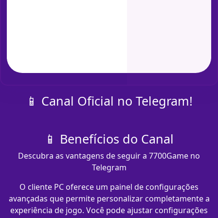
📱 Canal Oficial no Telegram!
📱 Benefícios do Canal
Descubra as vantagens de seguir a 7700Game no
Telegram
O cliente PC oferece um painel de configurações
avançadas que permite personalizar completamente a
experiência de jogo. Você pode ajustar configurações