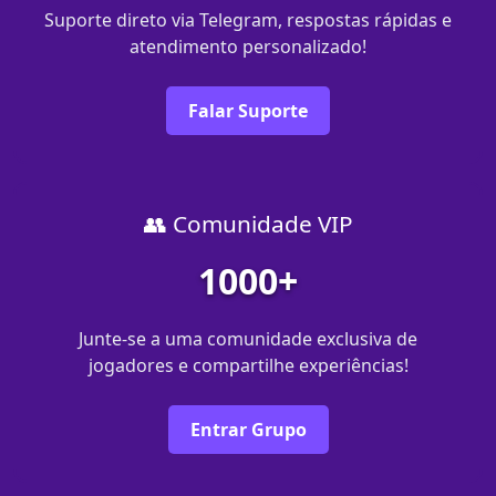
Suporte direto via Telegram, respostas rápidas e
atendimento personalizado!
Falar Suporte
👥 Comunidade VIP
1000+
Junte-se a uma comunidade exclusiva de
jogadores e compartilhe experiências!
Entrar Grupo