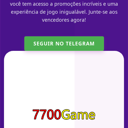
você tem acesso a promoções incríveis e uma
experiência de jogo inigualável. Junte-se aos
vencedores agora!
SEGUIR NO TELEGRAM