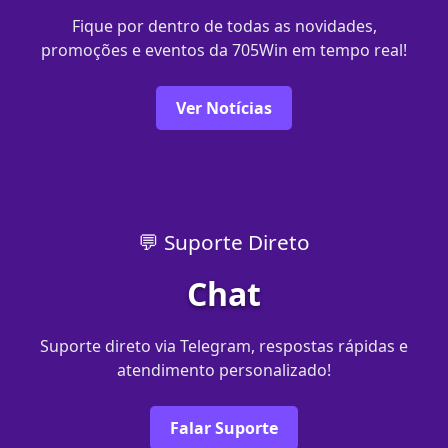
Fique por dentro de todas as novidades,
promoções e eventos da 705Win em tempo real!
Ver Notícias
💬 Suporte Direto
Chat
Suporte direto via Telegram, respostas rápidas e
atendimento personalizado!
Falar Suporte