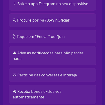
📱 Baixe o app Telegram no seu dispositivo
🔍 Procure por "@705WinOficial"
👆 Toque em "Entrar" ou "Join"
🔔 Ative as notificações para não perder
nada
💬 Participe das conversas e interaja
🎁 Receba bônus exclusivos
automaticamente