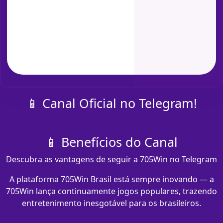
📱 Canal Oficial no Telegram!
📱 Benefícios do Canal
Descubra as vantagens de seguir a 705Win no Telegram
A plataforma 705Win Brasil está sempre inovando — a
705Win lança continuamente jogos populares, trazendo
entretenimento inesgotável para os brasileiros.