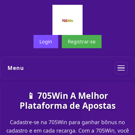
Login
Registrar-se
Menu
📱 705Win A Melhor
Plataforma de Apostas
Cadastre-se na 705Win para ganhar bônus no
cadastro e em cada recarga. Com a 705Win, você