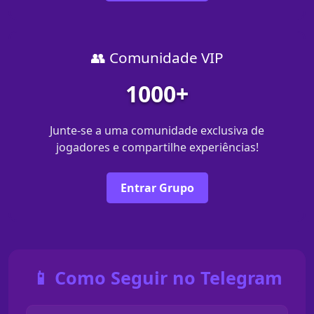
👥 Comunidade VIP
1000+
Junte-se a uma comunidade exclusiva de
jogadores e compartilhe experiências!
Entrar Grupo
📱 Como Seguir no Telegram