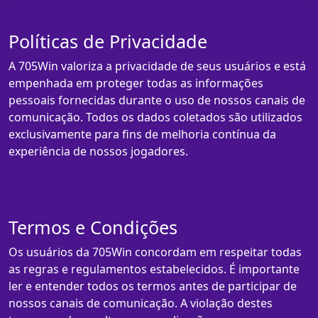
Políticas de Privacidade
A 705Win valoriza a privacidade de seus usuários e está
empenhada em proteger todas as informações
pessoais fornecidas durante o uso de nossos canais de
comunicação. Todos os dados coletados são utilizados
exclusivamente para fins de melhoria contínua da
experiência de nossos jogadores.
Termos e Condições
Os usuários da 705Win concordam em respeitar todas
as regras e regulamentos estabelecidos. É importante
ler e entender todos os termos antes de participar de
nossos canais de comunicação. A violação destes