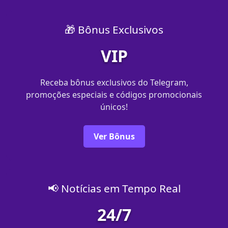
🎁 Bônus Exclusivos
VIP
Receba bônus exclusivos do Telegram,
promoções especiais e códigos promocionais
únicos!
Ver Bônus
📢 Notícias em Tempo Real
24/7