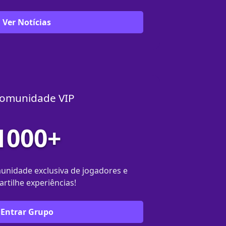
Ver Notícias
Comunidade VIP
1000+
unidade exclusiva de jogadores e
rtilhe experiências!
Entrar Grupo