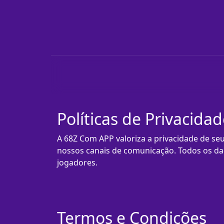
Políticas de Privacida
A 68Z Com APP valoriza a privacidade de s
nossos canais de comunicação. Todos os dad
jogadores.
Termos e Condições