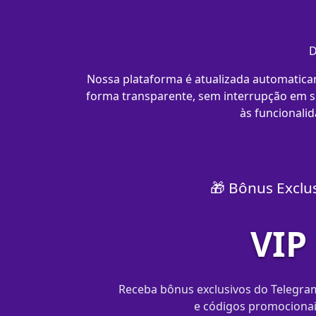
D
Nossa plataforma é atualizada automaticam
forma transparente, sem interrupção em s
às funcionalid
🎁 Bônus Exclu
VIP
Receba bônus exclusivos do Telegra
e códigos promocionai