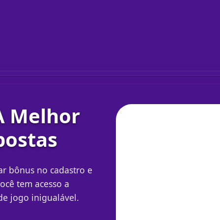
A Melhor
postas
r bônus no cadastro e
ocê tem acesso a
e jogo inigualável.