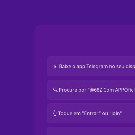
📱 Baixe o app Telegram no seu disp
🔍 Procure por "@68Z Com APPOfici
👆 Toque em "Entrar" ou "Join"