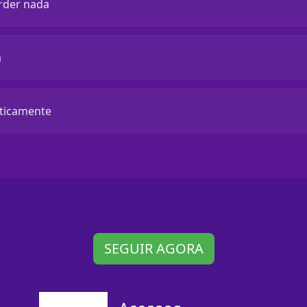
erder nada
a
aticamente
SEGUIR AGORA