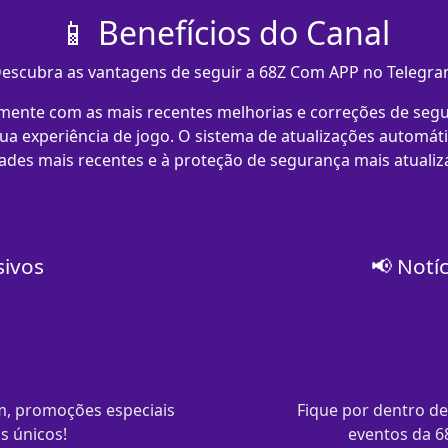
📱 Benefícios do Canal
escubra as vantagens de seguir a 68Z Com APP no Telegr
ente com as mais recentes melhorias e correções de segur
ua experiência de jogo. O sistema de atualizações automát
ades mais recentes e à proteção de segurança mais atualiz
sivos
📢 Notí
m, promoções especiais
Fique por dentro d
s únicos!
eventos da 6