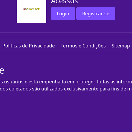
Acessos
Login
Registrar-se
Políticas de Privacidade
Termos e Condições
Sitemap
de
eus usuários e está empenhada em proteger todas as inform
os coletados são utilizados exclusivamente para fins de m