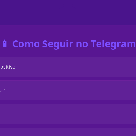
📱 Como Seguir no Telegram
ositivo
al"