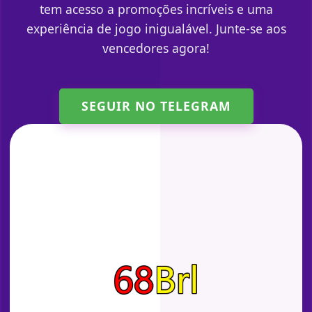
tem acesso a promoções incríveis e uma
experiência de jogo inigualável. Junte-se aos
vencedores agora!
SEGUIR NO TELEGRAM