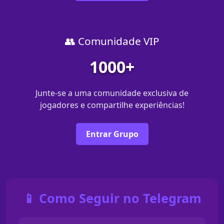
👥 Comunidade VIP
1000+
Junte-se a uma comunidade exclusiva de
jogadores e compartilhe experiências!
Entrar Grupo
📱 Como Seguir no Telegram