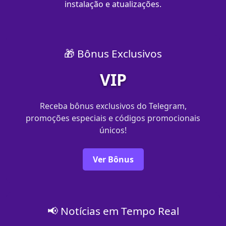
instalação e atualizações.
🎁 Bônus Exclusivos
VIP
Receba bônus exclusivos do Telegram,
promoções especiais e códigos promocionais
únicos!
Ver Bônus
📢 Notícias em Tempo Real