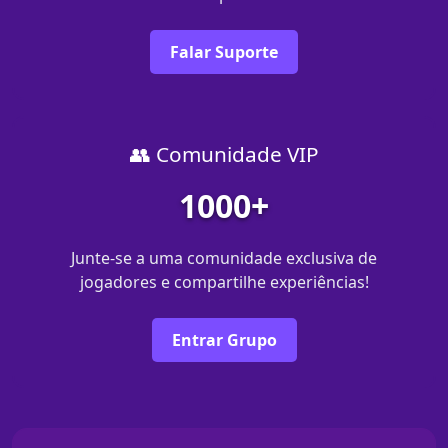
Falar Suporte
👥 Comunidade VIP
1000+
Junte-se a uma comunidade exclusiva de
jogadores e compartilhe experiências!
Entrar Grupo