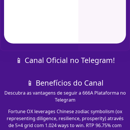
📱 Canal Oficial no Telegram!
📱 Benefícios do Canal
Descubra as vantagens de seguir a 666A Plataforma no
Telegram
Fortune OX leverages Chinese zodiac symbolism (ox
representing diligence, resilience, prosperity) através
de 5×4 grid com 1.024 ways to win. RTP 96.75% com