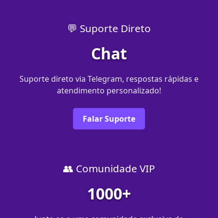
💬 Suporte Direto
Chat
Suporte direto via Telegram, respostas rápidas e
atendimento personalizado!
Falar Suporte
👥 Comunidade VIP
1000+