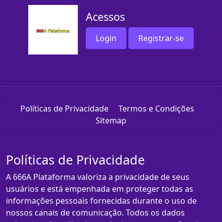
Acessos
Login
Registrar-se
Políticas de Privacidade
Termos e Condições
Sitemap
Políticas de Privacidade
A 666A Plataforma valoriza a privacidade de seus
usuários e está empenhada em proteger todas as
informações pessoais fornecidas durante o uso de
nossos canais de comunicação. Todos os dados