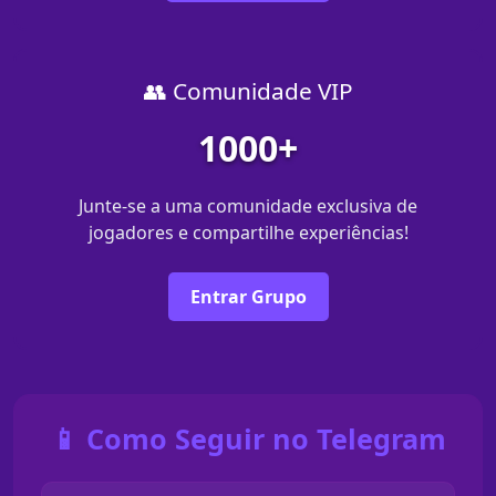
👥 Comunidade VIP
1000+
Junte-se a uma comunidade exclusiva de
jogadores e compartilhe experiências!
Entrar Grupo
📱 Como Seguir no Telegram