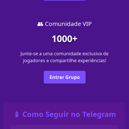
👥 Comunidade VIP
1000+
Junte-se a uma comunidade exclusiva de
jogadores e compartilhe experiências!
Entrar Grupo
📱 Como Seguir no Telegram