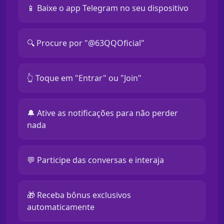
📱 Baixe o app Telegram no seu dispositivo
🔍 Procure por "@63QQOficial"
👆 Toque em "Entrar" ou "Join"
🔔 Ative as notificações para não perder
nada
💬 Participe das conversas e interaja
🎁 Receba bônus exclusivos
automaticamente