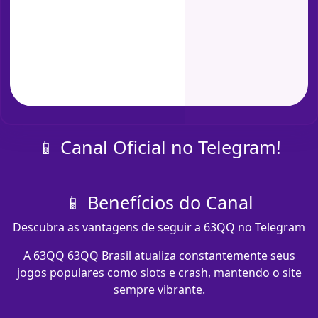
📱 Canal Oficial no Telegram!
📱 Benefícios do Canal
Descubra as vantagens de seguir a 63QQ no Telegram
A 63QQ 63QQ Brasil atualiza constantemente seus
jogos populares como slots e crash, mantendo o site
sempre vibrante.