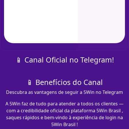
📱 Canal Oficial no Telegram!
📱 Benefícios do Canal
Descubra as vantagens de seguir a 5Win no Telegram
A 5Win faz de tudo para atender a todos os clientes —
com a credibilidade oficial da plataforma 5Win Brasil ,
saques rápidos e bem-vindo à experiência de login na
5Win Brasil !