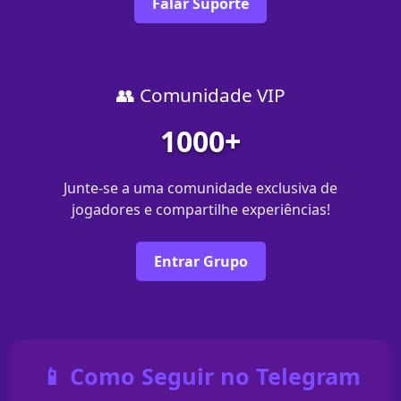
Falar Suporte
👥 Comunidade VIP
1000+
Junte-se a uma comunidade exclusiva de
jogadores e compartilhe experiências!
Entrar Grupo
📱 Como Seguir no Telegram