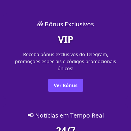
🎁 Bônus Exclusivos
VIP
Receba bônus exclusivos do Telegram,
promoções especiais e códigos promocionais
únicos!
Ver Bônus
📢 Notícias em Tempo Real
24/7