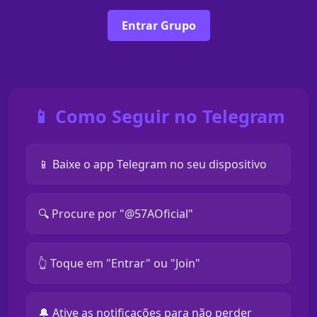
Entrar Grupo
📱 Como Seguir no Telegram
📱 Baixe o app Telegram no seu dispositivo
🔍 Procure por "@57AOficial"
👆 Toque em "Entrar" ou "Join"
🔔 Ative as notificações para não perder