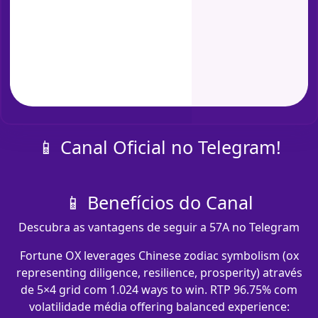
📱 Canal Oficial no Telegram!
📱 Benefícios do Canal
Descubra as vantagens de seguir a 57A no Telegram
Fortune OX leverages Chinese zodiac symbolism (ox
representing diligence, resilience, prosperity) através
de 5×4 grid com 1.024 ways to win. RTP 96.75% com
volatilidade média offering balanced experience: