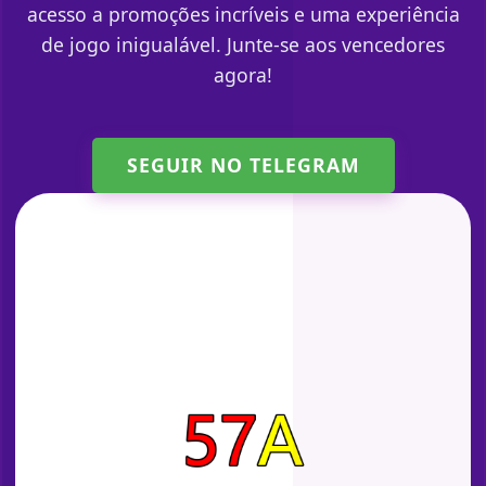
acesso a promoções incríveis e uma experiência
de jogo inigualável. Junte-se aos vencedores
agora!
SEGUIR NO TELEGRAM