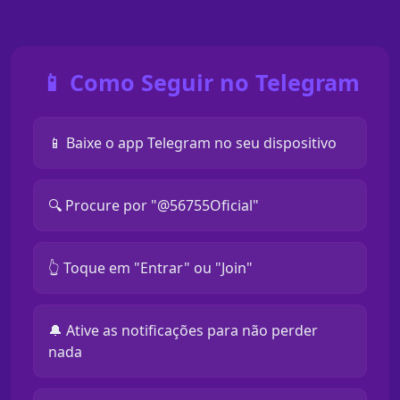
📱 Como Seguir no Telegram
📱 Baixe o app Telegram no seu dispositivo
🔍 Procure por "@56755Oficial"
👆 Toque em "Entrar" ou "Join"
🔔 Ative as notificações para não perder
nada