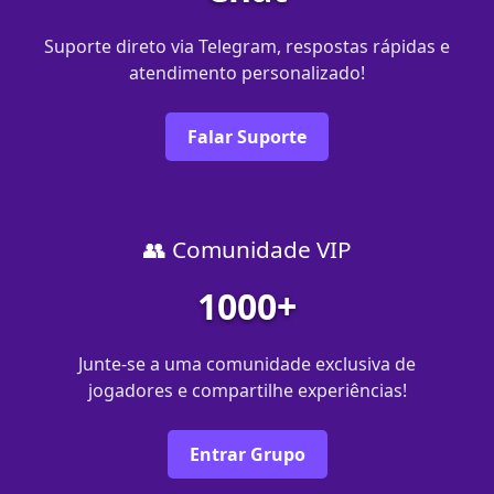
Suporte direto via Telegram, respostas rápidas e
atendimento personalizado!
Falar Suporte
👥 Comunidade VIP
1000+
Junte-se a uma comunidade exclusiva de
jogadores e compartilhe experiências!
Entrar Grupo