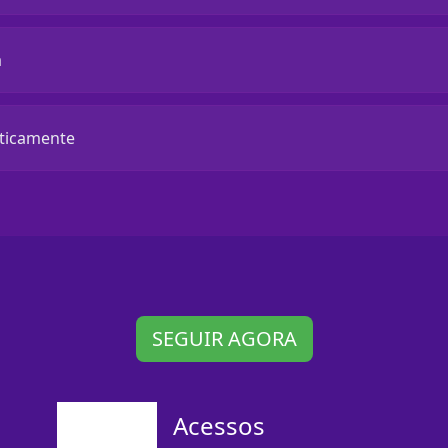
a
aticamente
SEGUIR AGORA
Acessos