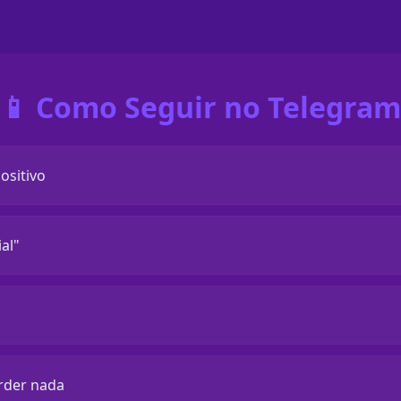
📱 Como Seguir no Telegram
ositivo
al"
erder nada