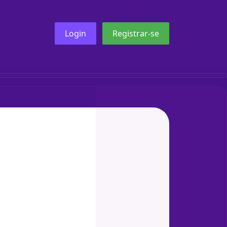
Login
Registrar-se