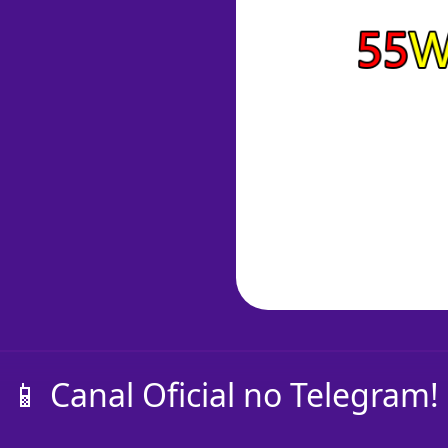
📱 Canal Oficial no Telegram!