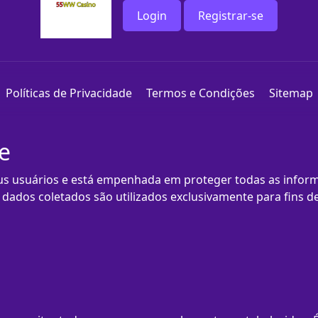
Login
Registrar-se
Políticas de Privacidade
Termos e Condições
Sitemap
de
eus usuários e está empenhada em proteger todas as infor
dados coletados são utilizados exclusivamente para fins d