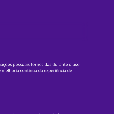
mações pessoais fornecidas durante o uso
e melhoria contínua da experiência de