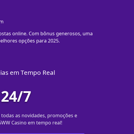
am
ostas online. Com bônus generosos, uma
melhores opções para 2025.
cias em Tempo Real
24/7
e todas as novidades, promoções e
5WW Casino em tempo real!