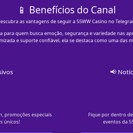
📱 Benefícios do Canal
escubra as vantagens de seguir a 55WW Casino no Telegr
 para quem busca emoção, segurança e variedade nas ap
imizada e suporte confiável, ela se destaca como uma das 
sivos
📢 Notí
m, promoções especiais
Fique por dentro d
s únicos!
eventos da 5