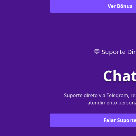
Ver Bônus
💬 Suporte Di
Cha
Suporte direto via Telegram, r
atendimento persona
Falar Suport