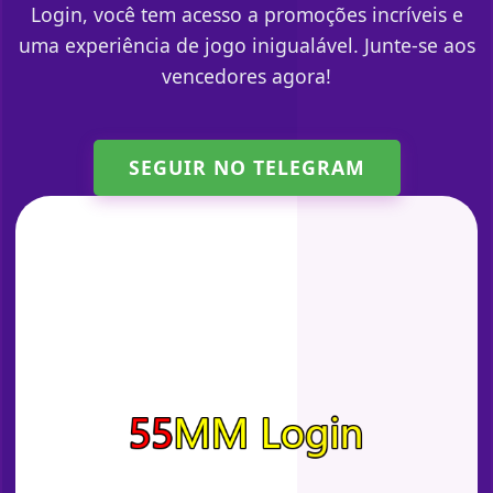
Login, você tem acesso a promoções incríveis e
uma experiência de jogo inigualável. Junte-se aos
vencedores agora!
SEGUIR NO TELEGRAM