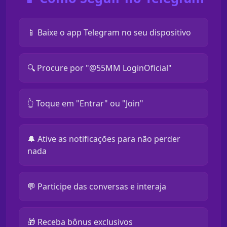
📱 Baixe o app Telegram no seu dispositivo
🔍 Procure por "@55MM LoginOficial"
👆 Toque em "Entrar" ou "Join"
🔔 Ative as notificações para não perder
nada
💬 Participe das conversas e interaja
🎁 Receba bônus exclusivos