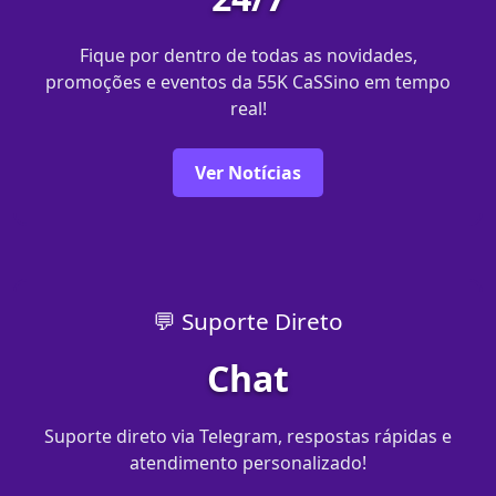
Fique por dentro de todas as novidades,
promoções e eventos da 55K CaSSino em tempo
real!
Ver Notícias
💬 Suporte Direto
Chat
Suporte direto via Telegram, respostas rápidas e
atendimento personalizado!