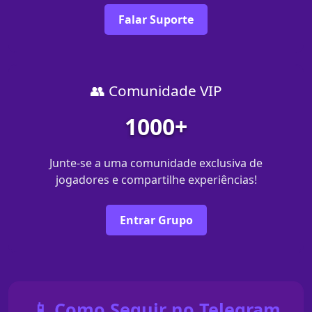
Falar Suporte
👥 Comunidade VIP
1000+
Junte-se a uma comunidade exclusiva de
jogadores e compartilhe experiências!
Entrar Grupo
📱 Como Seguir no Telegram