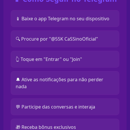
📱 Baixe o app Telegram no seu dispositivo
🔍 Procure por "@55K CaSSinoOficial"
👆 Toque em "Entrar" ou "Join"
🔔 Ative as notificações para não perder
nada
💬 Participe das conversas e interaja
🎁 Receba bônus exclusivos