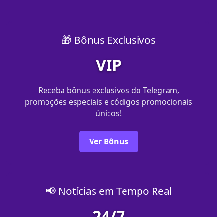
🎁 Bônus Exclusivos
VIP
Receba bônus exclusivos do Telegram,
promoções especiais e códigos promocionais
únicos!
Ver Bônus
📢 Notícias em Tempo Real
24/7