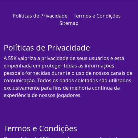
Políticas de Privacidade
Termos e Condições
Sitemap
Políticas de Privacidade
A 55K valoriza a privacidade de seus usuários e está
empenhada em proteger todas as informações
pessoais fornecidas durante o uso de nossos canais de
comunicação. Todos os dados coletados são utilizados
exclusivamente para fins de melhoria contínua da
experiência de nossos jogadores.
Termos e Condições