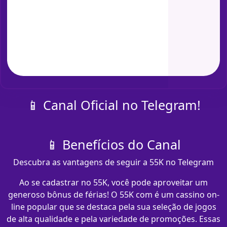
📱 Canal Oficial no Telegram!
📱 Benefícios do Canal
Descubra as vantagens de seguir a 55K no Telegram
Ao se cadastrar no 55K, você pode aproveitar um
generoso bônus de férias! O 55K com​ é um cassino on-
line popular que se destaca pela sua seleção de jogos
de alta qualidade e pela variedade de promoções. Essas