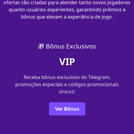
ofertas são criadas para atender tanto novos jogadores
quanto usuários experientes, garantindo prêmios e
bônus que elevam a experiência de jogo.
🎁 Bônus Exclusivos
VIP
Receba bônus exclusivos do Telegram,
promoções especiais e códigos promocionais
únicos!
Ver Bônus