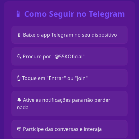
📱 Como Seguir no Telegram
📱 Baixe o app Telegram no seu dispositivo
🔍 Procure por "@55KOficial"
👆 Toque em "Entrar" ou "Join"
🔔 Ative as notificações para não perder
nada
💬 Participe das conversas e interaja