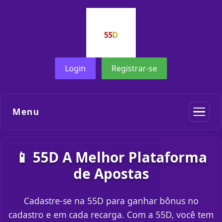
Login
Registrar-se
Menu
📱 55D A Melhor Plataforma
de Apostas
Cadastre-se na 55D para ganhar bônus no
cadastro e em cada recarga. Com a 55D, você tem