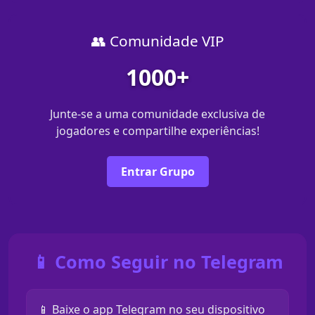
👥 Comunidade VIP
1000+
Junte-se a uma comunidade exclusiva de
jogadores e compartilhe experiências!
Entrar Grupo
📱 Como Seguir no Telegram
📱 Baixe o app Telegram no seu dispositivo