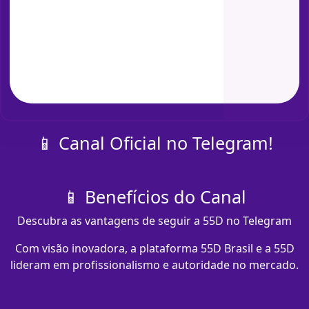
📱 Canal Oficial no Telegram!
📱 Benefícios do Canal
Descubra as vantagens de seguir a 55D no Telegram
Com visão inovadora, a plataforma 55D Brasil e a 55D
lideram em profissionalismo e autoridade no mercado.