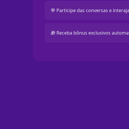
💬 Participe das conversas e interaj
🎁 Receba bônus exclusivos autom