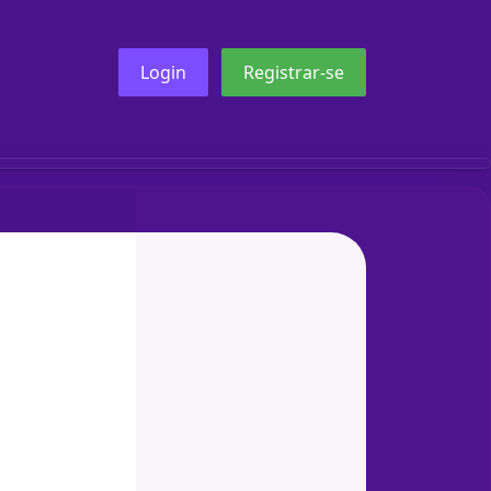
Login
Registrar-se