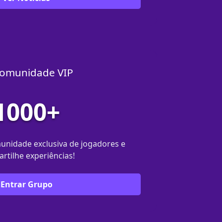
Comunidade VIP
1000+
unidade exclusiva de jogadores e
rtilhe experiências!
Entrar Grupo