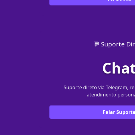
💬 Suporte Di
Cha
Suporte direto via Telegram, r
atendimento persona
Falar Suport