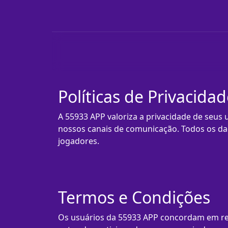
Políticas de Privacida
A 55933 APP valoriza a privacidade de seus
nossos canais de comunicação. Todos os dad
jogadores.
Termos e Condições
Os usuários da 55933 APP concordam em res