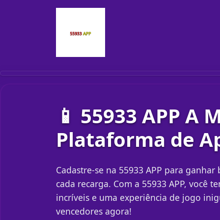
📱 55933 APP A 
Plataforma de A
Cadastre-se na 55933 APP para ganhar 
cada recarga. Com a 55933 APP, você t
incríveis e uma experiência de jogo inig
vencedores agora!