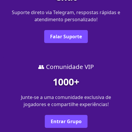
Suporte direto via Telegram, respostas rápidas e
atendimento personalizado!
Falar Suporte
👥 Comunidade VIP
1000+
Junte-se a uma comunidade exclusiva de
jogadores e compartilhe experiências!
Entrar Grupo