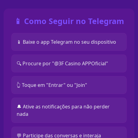
📱 Como Seguir no Telegram
📱 Baixe o app Telegram no seu dispositivo
🔍 Procure por "@3F Casino APPOficial"
👆 Toque em "Entrar" ou "Join"
🔔 Ative as notificações para não perder
nada
💬 Participe das conversas e interaja