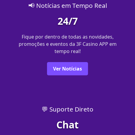
📢 Notícias em Tempo Real
24/7
Fique por dentro de todas as novidades,
promoções e eventos da 3F Casino APP em
tempo real!
Ver Notícias
💬 Suporte Direto
Chat