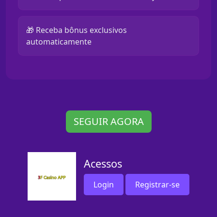
🎁 Receba bônus exclusivos
automaticamente
SEGUIR AGORA
Acessos
Login
Registrar-se