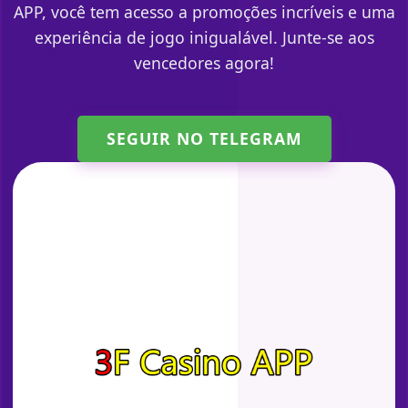
APP, você tem acesso a promoções incríveis e uma
experiência de jogo inigualável. Junte-se aos
vencedores agora!
SEGUIR NO TELEGRAM