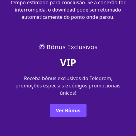
tempo estimado para conclusão. Se a conexão for
interrompida, o download pode ser retomado
automaticamente do ponto onde parou.
🎁 Bônus Exclusivos
VIP
Receba bônus exclusivos do Telegram,
promoções especiais e códigos promocionais
únicos!
Ver Bônus