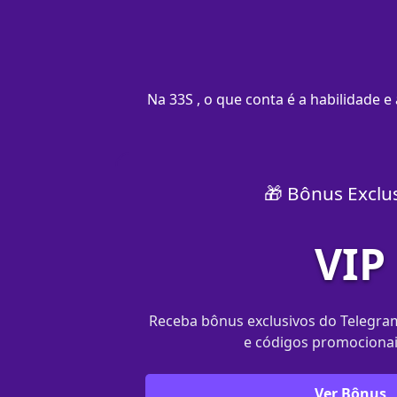
Na 33S , o que conta é a habilidade e
🎁 Bônus Exclu
VIP
Receba bônus exclusivos do Telegra
e códigos promocionai
Ver Bônus