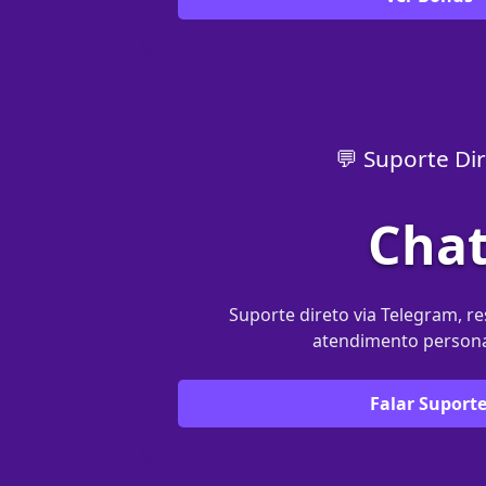
💬 Suporte Di
Cha
Suporte direto via Telegram, r
atendimento persona
Falar Suport