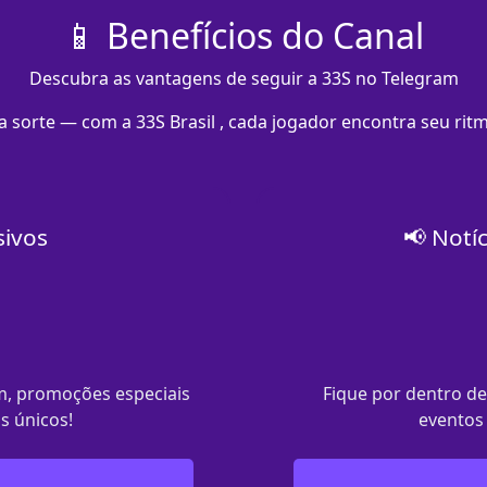
📱 Benefícios do Canal
Descubra as vantagens de seguir a 33S no Telegram
 a sorte — com a 33S Brasil , cada jogador encontra seu rit
sivos
📢 Notí
m, promoções especiais
Fique por dentro d
s únicos!
eventos