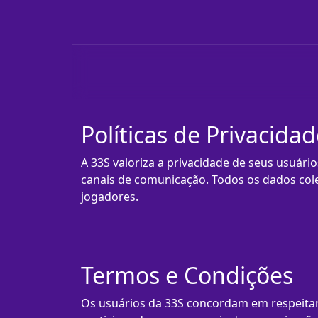
Políticas de Privacida
A 33S valoriza a privacidade de seus usuár
canais de comunicação. Todos os dados cole
jogadores.
Termos e Condições
Os usuários da 33S concordam em respeitar 