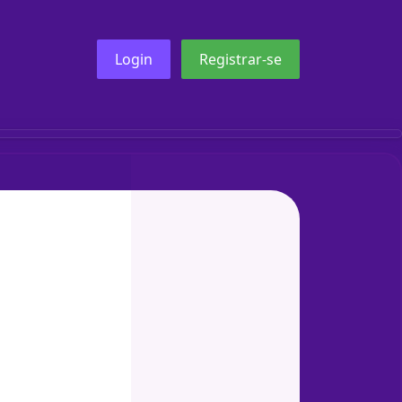
Login
Registrar-se