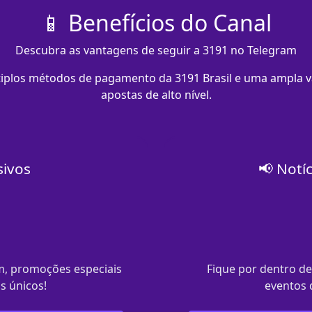
📱 Benefícios do Canal
Descubra as vantagens de seguir a 3191 no Telegram
ltiplos métodos de pagamento da 3191 Brasil e uma ampla v
apostas de alto nível.
sivos
📢 Notí
m, promoções especiais
Fique por dentro d
s únicos!
eventos 