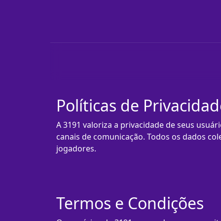
Políticas de Privacida
A 3191 valoriza a privacidade de seus usuá
canais de comunicação. Todos os dados cole
jogadores.
Termos e Condições