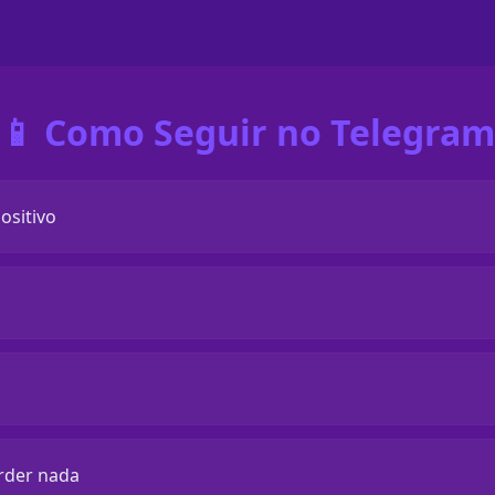
📱 Como Seguir no Telegram
ositivo
erder nada