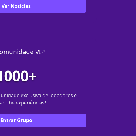
Ver Notícias
Comunidade VIP
1000+
unidade exclusiva de jogadores e
rtilhe experiências!
Entrar Grupo