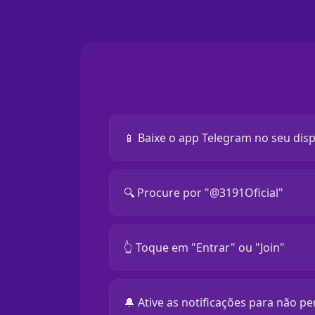
📱 Baixe o app Telegram no seu disp
🔍 Procure por "@3191Oficial"
👆 Toque em "Entrar" ou "Join"
🔔 Ative as notificações para não p