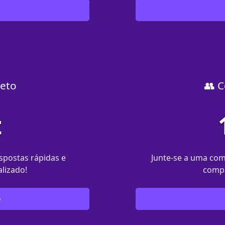
reto
👥 
t
espostas rápidas e
Junte-se a uma com
lizado!
compa
e