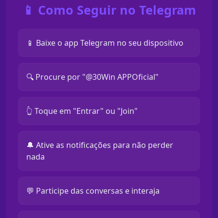
📱 Como Seguir no Telegram
📱 Baixe o app Telegram no seu dispositivo
🔍 Procure por "@30Win APPOficial"
👆 Toque em "Entrar" ou "Join"
🔔 Ative as notificações para não perder
nada
💬 Participe das conversas e interaja