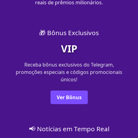
reais de prêmios milionários.
🎁 Bônus Exclusivos
VIP
Receba bônus exclusivos do Telegram,
promoções especiais e códigos promocionais
únicos!
Ver Bônus
📢 Notícias em Tempo Real