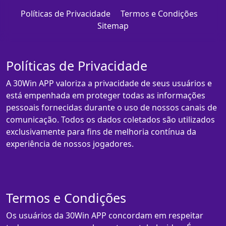
Políticas de Privacidade
Termos e Condições
Sitemap
Políticas de Privacidade
A 30Win APP valoriza a privacidade de seus usuários e
está empenhada em proteger todas as informações
pessoais fornecidas durante o uso de nossos canais de
comunicação. Todos os dados coletados são utilizados
exclusivamente para fins de melhoria contínua da
experiência de nossos jogadores.
Termos e Condições
Os usuários da 30Win APP concordam em respeitar