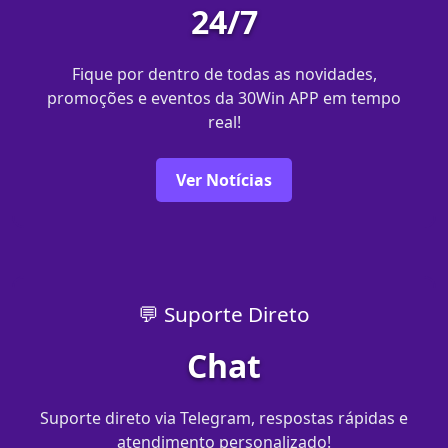
24/7
Fique por dentro de todas as novidades,
promoções e eventos da 30Win APP em tempo
real!
Ver Notícias
💬 Suporte Direto
Chat
Suporte direto via Telegram, respostas rápidas e
atendimento personalizado!