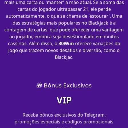
mais uma carta ou 'manter' a mão atual. Se a soma das
cartas do jogador ultrapassar 21, ele perde
automaticamente, o que se chama de 'estourar'. Uma
das estratégias mais populares no Blackjack é a
contagem de cartas, que pode oferecer uma vantagem
ao jogador, embora seja desestimulado em muitos
cassinos. Além disso, o
30Wim
oferece variações do
jogo que trazem novos desafios e diversão, como o
Blackjac.
🎁 Bônus Exclusivos
VIP
Receba bônus exclusivos do Telegram,
promoções especiais e códigos promocionais