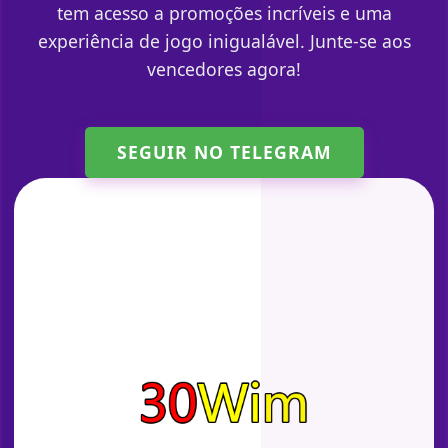
tem acesso a promoções incríveis e uma
experiência de jogo inigualável. Junte-se aos
vencedores agora!
SEGUIR NO TELEGRAM