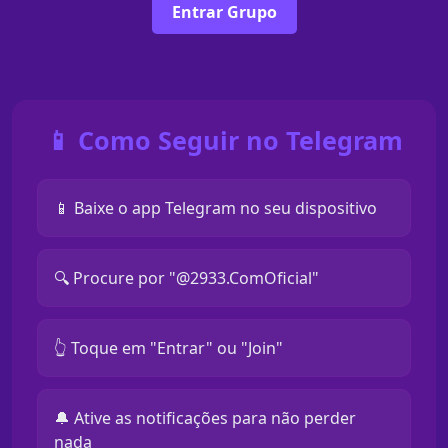
Entrar Grupo
📱 Como Seguir no Telegram
📱 Baixe o app Telegram no seu dispositivo
🔍 Procure por "@2933.ComOficial"
👆 Toque em "Entrar" ou "Join"
🔔 Ative as notificações para não perder
nada