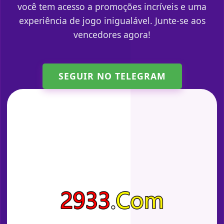
você tem acesso a promoções incríveis e uma
experiência de jogo inigualável. Junte-se aos
vencedores agora!
SEGUIR NO TELEGRAM