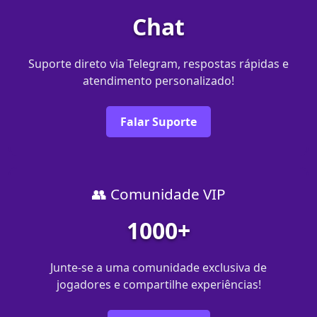
Chat
Suporte direto via Telegram, respostas rápidas e
atendimento personalizado!
Falar Suporte
👥 Comunidade VIP
1000+
Junte-se a uma comunidade exclusiva de
jogadores e compartilhe experiências!