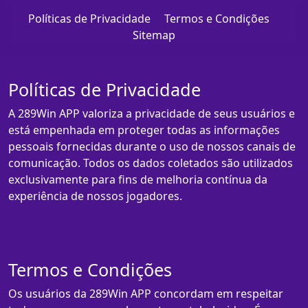
Políticas de Privacidade
Termos e Condições
Sitemap
Políticas de Privacidade
A 289Win APP valoriza a privacidade de seus usuários e
está empenhada em proteger todas as informações
pessoais fornecidas durante o uso de nossos canais de
comunicação. Todos os dados coletados são utilizados
exclusivamente para fins de melhoria contínua da
experiência de nossos jogadores.
Termos e Condições
Os usuários da 289Win APP concordam em respeitar