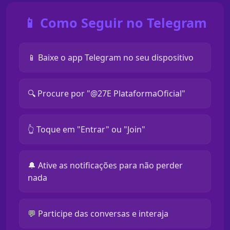
📱 Como Seguir no Telegram
📱 Baixe o app Telegram no seu dispositivo
🔍 Procure por "@27E PlataformaOficial"
👆 Toque em "Entrar" ou "Join"
🔔 Ative as notificações para não perder
nada
💬 Participe das conversas e interaja