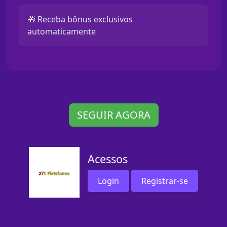
🎁 Receba bônus exclusivos
automaticamente
SEGUIR AGORA
Acessos
Login
Registrar-se