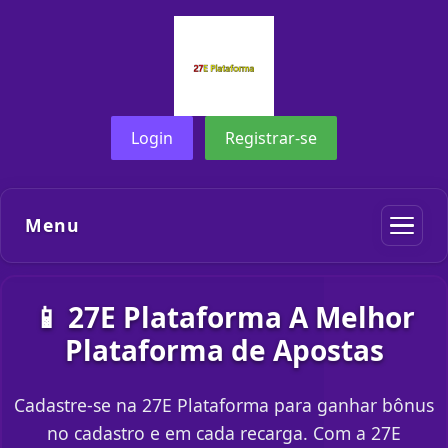
Login
Registrar-se
Menu
📱 27E Plataforma A Melhor
Plataforma de Apostas
Cadastre-se na 27E Plataforma para ganhar bônus
no cadastro e em cada recarga. Com a 27E