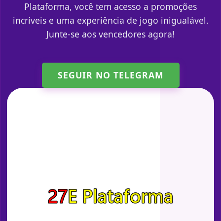
Plataforma, você tem acesso a promoções
incríveis e uma experiência de jogo inigualável.
Junte-se aos vencedores agora!
SEGUIR NO TELEGRAM