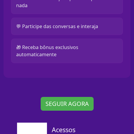
nada
💬 Participe das conversas e interaja
🎁 Receba bônus exclusivos
automaticamente
SEGUIR AGORA
Acessos