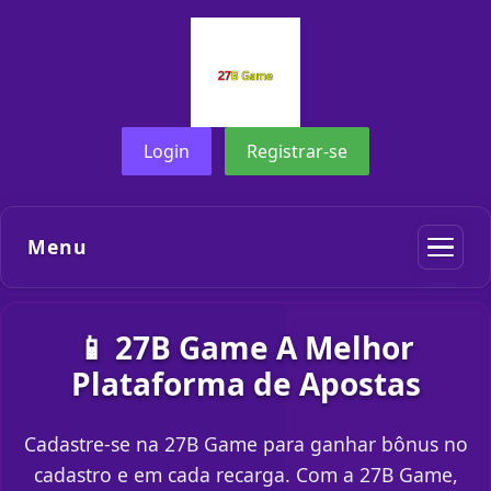
Login
Registrar-se
Menu
📱 27B Game A Melhor
Plataforma de Apostas
Cadastre-se na 27B Game para ganhar bônus no
cadastro e em cada recarga. Com a 27B Game,