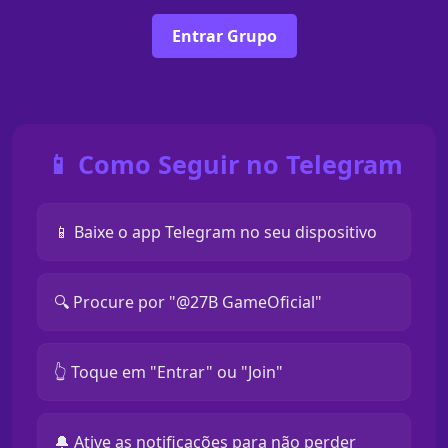
Entrar Grupo
📱 Como Seguir no Telegram
📱 Baixe o app Telegram no seu dispositivo
🔍 Procure por "@27B GameOficial"
👆 Toque em "Entrar" ou "Join"
🔔 Ative as notificações para não perder