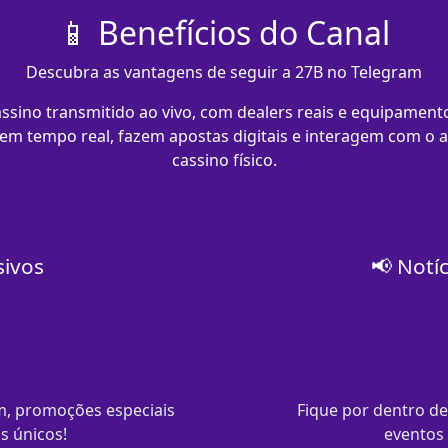
📱 Benefícios do Canal
Descubra as vantagens de seguir a 27B no Telegram
assino transmitido ao vivo, com dealers reais e equipamentos
m tempo real, fazem apostas digitais e interagem com o 
cassino físico.
sivos
📢 Notí
m, promoções especiais
Fique por dentro d
s únicos!
eventos