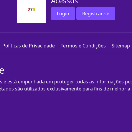
Acessos
Login
Registrar-se
Políticas de Privacidade
Termos e Condições
Sitemap
de
ios e está empenhada em proteger todas as informações pe
tados são utilizados exclusivamente para fins de melhoria