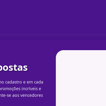
postas
no cadastro e em cada
promoções incríveis e
unte-se aos vencedores