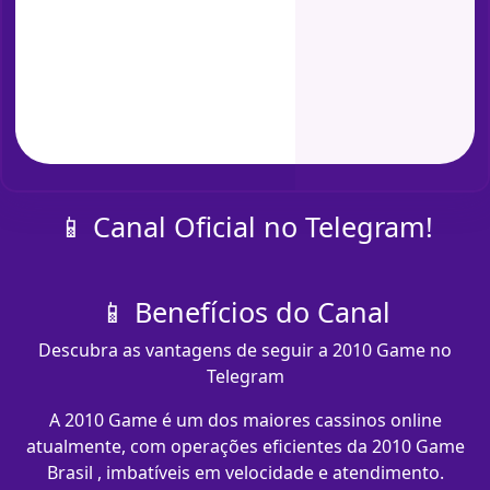
📱 Canal Oficial no Telegram!
📱 Benefícios do Canal
Descubra as vantagens de seguir a 2010 Game no
Telegram
A 2010 Game é um dos maiores cassinos online
atualmente, com operações eficientes da 2010 Game
Brasil , imbatíveis em velocidade e atendimento.