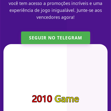
você tem acesso a promoções incríveis e uma
experiência de jogo inigualável. Junte-se aos
vencedores agora!
SEGUIR NO TELEGRAM