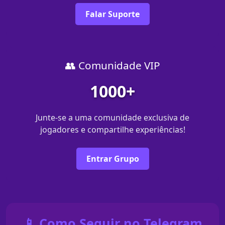
Falar Suporte
👥 Comunidade VIP
1000+
Junte-se a uma comunidade exclusiva de
jogadores e compartilhe experiências!
Entrar Grupo
📱 Como Seguir no Telegram