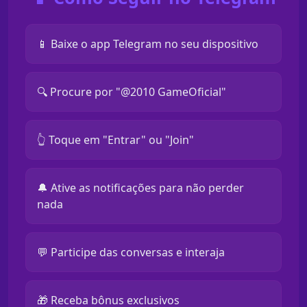
📱 Baixe o app Telegram no seu dispositivo
🔍 Procure por "@2010 GameOficial"
👆 Toque em "Entrar" ou "Join"
🔔 Ative as notificações para não perder
nada
💬 Participe das conversas e interaja
🎁 Receba bônus exclusivos