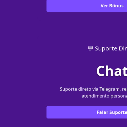
Ver Bônus
💬 Suporte Di
Cha
Suporte direto via Telegram, r
atendimento persona
Falar Suport