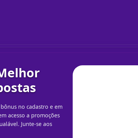
 Melhor
postas
r bônus no cadastro e em
 tem acesso a promoções
ualável. Junte-se aos