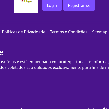
Login
Registrar-se
Políticas de Privacidade
Termos e Condições
Sitemap
de
us usuários e está empenhada em proteger todas as informa
os coletados são utilizados exclusivamente para fins de m