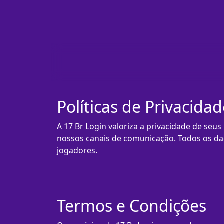
Políticas de Privacida
A 17 Br Login valoriza a privacidade de se
nossos canais de comunicação. Todos os dad
jogadores.
Termos e Condições