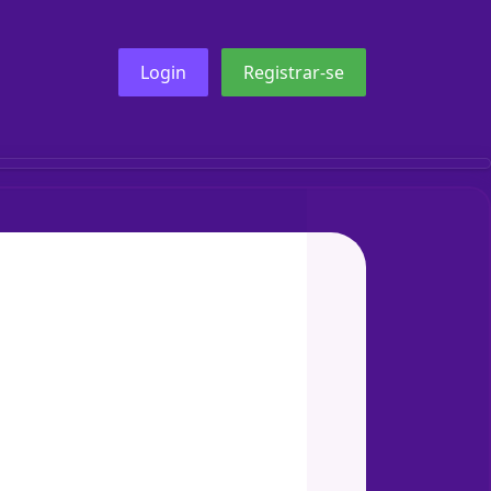
Login
Registrar-se