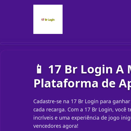
📱 17 Br Login A
Plataforma de A
Cadastre-se na 17 Br Login para ganha
cada recarga. Com a 17 Br Login, você
incríveis e uma experiência de jogo inig
vencedores agora!