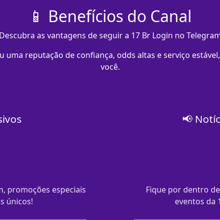
📱 Benefícios do Canal
Descubra as vantagens de seguir a 17 Br Login no Telegra
u uma reputação de confiança, odds altas e serviço estáve
você.
sivos
📢 Notí
m, promoções especiais
Fique por dentro d
s únicos!
eventos da 