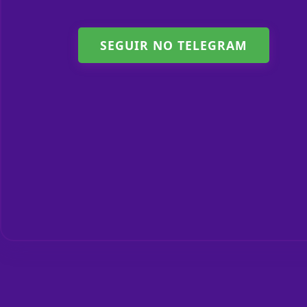
SEGUIR NO TELEGRAM